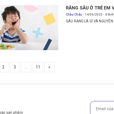
RĂNG SÂU Ở TRẺ EM 
Châu Châu
14/06/2023
0
bình
SÂU RĂNG LÀ GÌ VÀ NGUYÊN 
2
3
...
11
»
n các sản phẩm