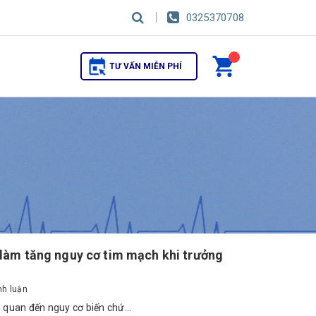
0325370708
TƯ VẤN MIỄN PHÍ
 làm tăng nguy cơ tim mạch khi trưởng
nh luận
 quan đến nguy cơ biến chứ...