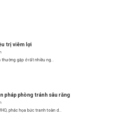
u trị viêm lợi
n
n thường gặp ở rất nhiều ng...
ện pháp phòng tránh sâu răng
n
HO, phác họa bức tranh toàn d...