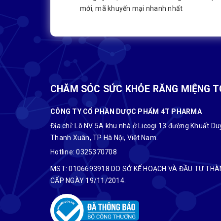
mới, mã khuyến mại nhanh nhất
CHĂM SÓC SỨC KHỎE RĂNG MIỆNG T
CÔNG TY CỔ PHẦN DƯỢC PHẨM 4T PHARMA
Địa chỉ: Lô NV 5A khu nhà ở Licogi 13 đường Khuất D
Thanh Xuân, TP Hà Nội, Việt Nam.
Hotline:
0325370708
MST: 0106693918 DO SỞ KẾ HOẠCH VÀ ĐẦU TƯ THÀ
CẤP NGÀY 19/11/2014.