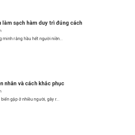
h làm sạch hàm duy trì đúng cách
n
 minh rằng hầu hết người niền...
n nhân và cách khắc phục
n
iến gặp ở nhiều người, gây r...