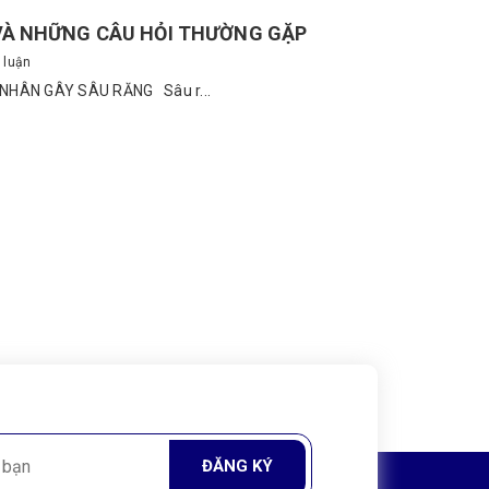
VÀ NHỮNG CÂU HỎI THƯỜNG GẶP
 luận
NHÂN GÂY SÂU RĂNG Sâu r...
ĐĂNG KÝ