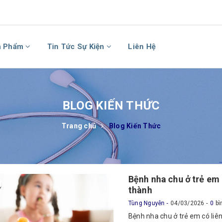
n Phẩm
Tin Tức Sự Kiện
Liên Hệ
BLOG KIẾN THỨC
Trang chủ
Blog Kiến Thức
Bệnh nha chu ở trẻ em
thành
Tùng Nguyễn
04/03/2026
0
bì
Bệnh nha chu ở trẻ em có liên