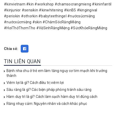
#kinvietnam #kin #workshop #chamsocrangmieng #kininfantil
#kinjunior #sensikin #kinwhitening #kinB5 #kingingival
#periokin #othorkin #babyteethingel #nướcsúcmiệng
#nướcxúcmiệng #skin #ChămSócRăngMiệng
#HơiThởThơmTho #VệSinhRăngMiệng #SứcKhỏeRăngMiệng
Chia sẻ:
TIN LIÊN QUAN
Bệnh nha chu ở trẻ em làm tăng nguy cơ tim mạch khi trưởng
thành
Viêm lợi là gì? Cách điều trị viêm lợi
Sâu răng là gì? Các biện pháp phòng tránh sâu răng
Hàm duy trì là gì? Cách làm sạch hàm duy trì đúng cách
Răng nhạy cảm: Nguyên nhân và cách khắc phục