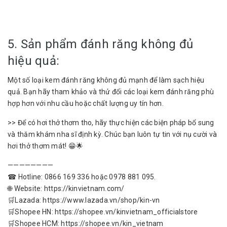
5. Sản phẩm đánh răng không đủ
hiệu quả:
Một số loại kem đánh răng không đủ mạnh để làm sạch hiệu
quả. Bạn hãy tham khảo và thử đổi các loại kem đánh răng phù
hợp hơn với nhu cầu hoặc chất lượng uy tín hơn.
>> Để có hơi thở thơm tho, hãy thực hiện các biện pháp bổ sung
và thăm khám nha sĩ định kỳ. Chúc bạn luôn tự tin với nụ cười và
hơi thở thơm mát! 😁🌟
————————
☎ Hotline: 0866 169 336 hoặc 0978 881 095.
🌐 Website:
https://kinvietnam.com/
🛒Lazada:
https://www.lazada.vn/shop/kin-vn
🛒Shopee HN:
https://shopee.vn/kinvietnam_officialstore
🛒Shopee HCM:
https://shopee.vn/kin_vietnam