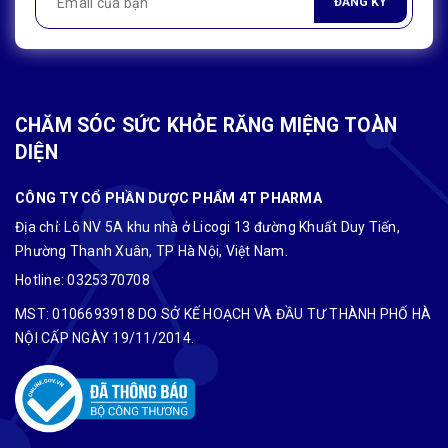
ĐĂNG KÝ
CHĂM SÓC SỨC KHỎE RĂNG MIỆNG TOÀN
DIỆN
CÔNG TY CỔ PHẦN DƯỢC PHẨM 4T PHARMA
Địa chỉ: Lô NV 5A khu nhà ở Licogi 13 đường Khuất Duy Tiến,
Phường Thanh Xuân, TP Hà Nội, Việt Nam.
Hotline:
0325370708
MST: 0106693918 DO SỞ KẾ HOẠCH VÀ ĐẦU TƯ THÀNH PHỐ HÀ
NỘI CẤP NGÀY 19/11/2014.