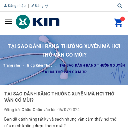
Đăng nhập
Đăng ký
TẠI SAO ĐÁNH RĂNG THƯỜNG XUYÊN MÀ HƠI
THỞ VẪN CÓ MÙI?
Trang chủ
Blog Kiến Thức
TẠI SAO ĐÁNH RĂNG THƯỜNG XUYÊN
MÀ HƠI THỞ VẪN CÓ MÙI?
TẠI SAO ĐÁNH RĂNG THƯỜNG XUYÊN MÀ HƠI THỞ
VẪN CÓ MÙI?
Đăng bởi
Châu Châu
vào lúc 05/07/2024
Bạn đã đánh răng rất kỹ và sạch nhưng vẫn cảm thấy hơi thở
của mình không được thơm mát?