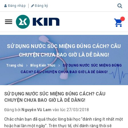
Đăng nhập
Đăng ký
SỬ DỤNG NƯỚC SÚC MIỆNG ĐÚNG CÁCH? CÂU
CHUYỆN CHƯA BAO GIỜ LÀ DỄ DÀNG!
Trang chủ
Blog Kiến Thức
SỬ DỤNG NƯỚC SÚC MIỆNG ĐÚNG
CÁCH? CÂU CHUYỆN CHƯA BAO GIỜ LÀ DỄ DÀNG!
SỬ DỤNG NƯỚC SÚC MIỆNG ĐÚNG CÁCH? CÂU
CHUYỆN CHƯA BAO GIỜ LÀ DỄ DÀNG!
Đăng bởi
Nguyễn Vũ Lam
vào lúc 27/03/2018
Chắc chắn bạn đã quá thuộc lòng bài học "đánh răng ít nhất một
hoặc hai lần một ngày". Trên thực tế, chỉ đánh răng thôi sẽ