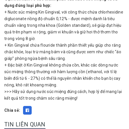
dụng đúng loại phù hợp:
+ Nước súc miệng Kin Gingival, với công thức chứa chlorhexidine
digluconate nồng độ chuẩn 0,12% - được mệnh danh là tiêu
chuẩn vàng trong nha khoa (Golden standard), sẽ giúp đạt hiệu
quả trên phạm vi rộng, giảm vi khuẩn và giữ hơi thở thơm tho
trong vòng 8 giờ.
+ Kin Gingival chứa flouride thành phần thiết yếu giúp cho răng
chắc khỏe, loại trừ mảng bám và cũng được xem như chiếc “áo
giáp” phòng ngừa bệnh sâu răng.
+ Đặc biệt ở Kin Gingival không chứa cồn, khác các dòng nước
súc miệng thông thường với hàm lượng cồn (ethanol, với tỉ lệ
biến đổi từ 6 - 27%) có thể là nguyên nhân khiến cho bạn bị cay
nóng, khô rát khoang miệng.
>>> Hãy sử dụng nước súc miệng đúng cách, hợp lý để mang lại
kết quả tốt trong chăm sóc răng miệng!
Chia sẻ:
TIN LIÊN QUAN