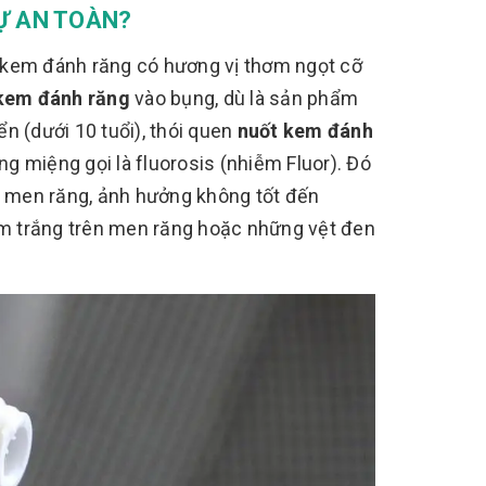
Ự AN TOÀN?
ù kem đánh răng có hương vị thơm ngọt cỡ
kem đánh răng
vào bụng, dù là sản phẩm
ển (dưới 10 tuổi), thói quen
nuốt kem đánh
g miệng gọi là fluorosis (nhiễm Fluor). Đó
ủa men răng, ảnh hưởng không tốt đến
m trắng trên men răng hoặc những vệt đen