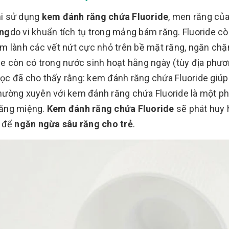
hi sử dụng
kem đánh răng chứa Fluoride
, men răng củ
ăng
do vi khuẩn tích tụ trong mảng bám răng. Fluoride c
àm lành các vết nứt cực nhỏ trên bề mặt răng, ngăn chặ
de còn có trong nước sinh hoạt hằng ngày (tùy địa phươn
ọc đã cho thấy rằng: kem đánh răng chứa Fluoride giúp
hường xuyên với kem đánh răng chứa Fluoride là một p
răng miệng.
Kem đánh răng chứa Fluoride
sẽ phát huy 
n để
ngăn ngừa sâu răng cho trẻ
.