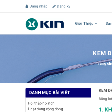
Đăng nhập
Đăng ký
Giới Thiệu
Sả
KEM Đ
Trang ch
KEM Đ
DANH MỤC BÀI VIẾT
Đăng bở
Hội thảo hội nghị
1. K
Hoạt động cộng đồng