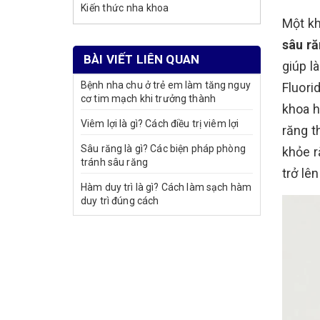
Kiến thức nha khoa
Một k
sâu r
BÀI VIẾT LIÊN QUAN
giúp l
Bệnh nha chu ở trẻ em làm tăng nguy
Fluori
cơ tim mạch khi trưởng thành
khoa h
Viêm lợi là gì? Cách điều trị viêm lợi
răng t
Sâu răng là gì? Các biện pháp phòng
khỏe 
tránh sâu răng
trở lê
Hàm duy trì là gì? Cách làm sạch hàm
duy trì đúng cách