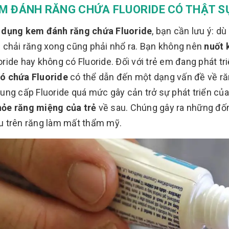
EM ĐÁNH RĂNG CHỨA FLUORIDE CÓ THẬT S
ử dụng kem đánh răng chứa Fluoride
, bạn cần lưu ý: d
ì chải răng xong cũng phải nhổ ra. Bạn không nên
nuốt 
oride hay không có Fluoride. Đối với trẻ em đang phát tri
ó chứa Fluoride
có thể dẫn đến một dạng vấn đề về răn
cung cấp Fluoride quá mức gây cản trở sự phát triển c
hỏe răng miệng của trẻ
về sau. Chúng gây ra những đố
u trên răng làm mất thẩm mỹ.