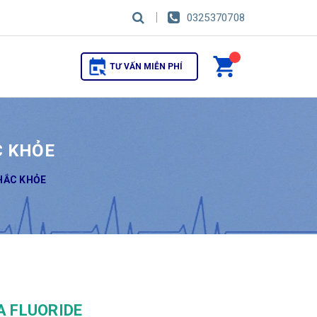
0325370708
TƯ VẤN MIỄN PHÍ
C KHỎE
HẮC KHỎE
A FLUORIDE