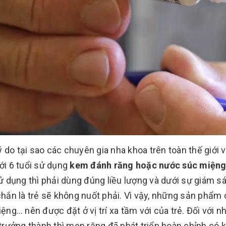
lý do tại sao các chuyên gia nha khoa trên toàn thế giớ
i 6 tuổi sử dụng
kem đánh răng hoặc nước súc miệng
ử dụng thì phải dùng đúng liều lượng và dưới sự giám 
hắn là trẻ sẽ không nuốt phải. Vì vậy, những sản phẩm
ệng… nên được đặt ở vị trí xa tầm với của trẻ. Đối với n
trưởng thành thì men răng đã phát triển hoàn chỉnh có 