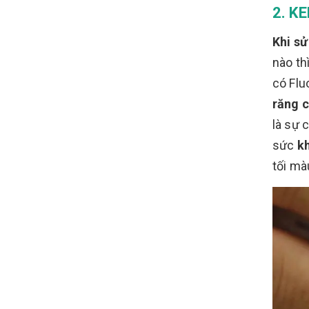
2. K
Khi s
nào th
có Flu
răng c
là sự 
sức
k
tối mà