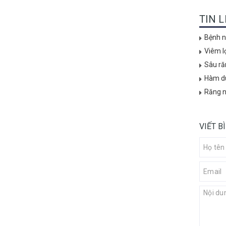
TIN 
Bệnh n
Viêm lợ
Sâu ră
Hàm du
Răng n
VIẾT B