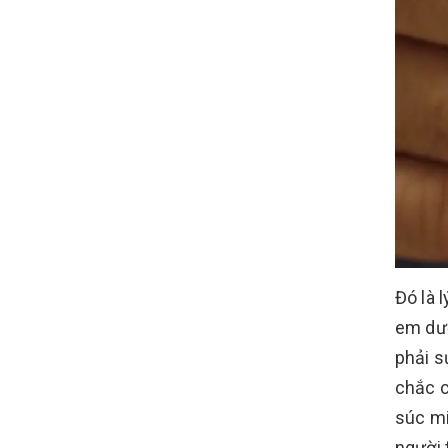
Đó là 
em dướ
phải s
chắc c
súc mi
người 