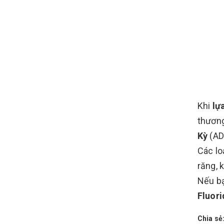
Khi
lự
thương
Kỳ
(AD
Các lo
răng, 
Nếu bạ
Fluori
Chia sẻ