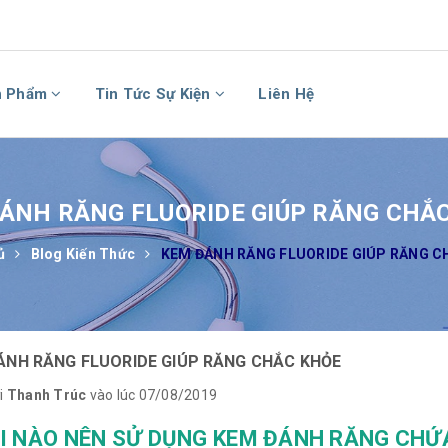
n Phẩm
Tin Tức Sự Kiện
Liên Hệ
ÁNH RĂNG FLUORIDE GIÚP RĂNG CHẮ
ủ
Blog Kiến Thức
KEM ĐÁNH RĂNG FLUORIDE GIÚP RĂNG C
ÁNH RĂNG FLUORIDE GIÚP RĂNG CHẮC KHỎE
i
Thanh Trúc
vào lúc 07/08/2019
HI NÀO NÊN SỬ DỤNG KEM ĐÁNH RĂNG CHỨ