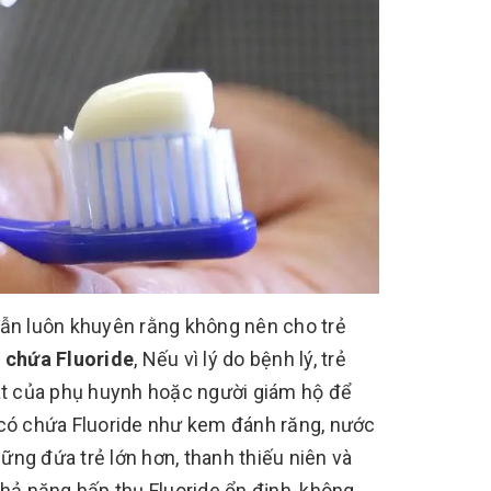
i vẫn luôn khuyên rằng không nên cho trẻ
 chứa Fluoride
, Nếu vì lý do bệnh lý, trẻ
sát của phụ huynh hoặc người giám hộ để
 có chứa Fluoride như kem đánh răng, nước
hững đứa trẻ lớn hơn, thanh thiếu niên và
khả năng hấp thụ Fluoride ổn định, không