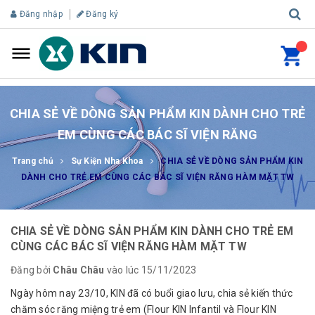
Đăng nhập
Đăng ký
CHIA SẺ VỀ DÒNG SẢN PHẨM KIN DÀNH CHO TRẺ
EM CÙNG CÁC BÁC SĨ VIỆN RĂNG
Trang chủ
Sự Kiện Nha Khoa
CHIA SẺ VỀ DÒNG SẢN PHẨM KIN
DÀNH CHO TRẺ EM CÙNG CÁC BÁC SĨ VIỆN RĂNG HÀM MẶT TW
CHIA SẺ VỀ DÒNG SẢN PHẨM KIN DÀNH CHO TRẺ EM
CÙNG CÁC BÁC SĨ VIỆN RĂNG HÀM MẶT TW
Đăng bởi
Châu Châu
vào lúc 15/11/2023
Ngày hôm nay 23/10, KIN đã có buổi giao lưu, chia sẻ kiến thức
chăm sóc răng miệng trẻ em (Flour KIN Infantil và Flour KIN